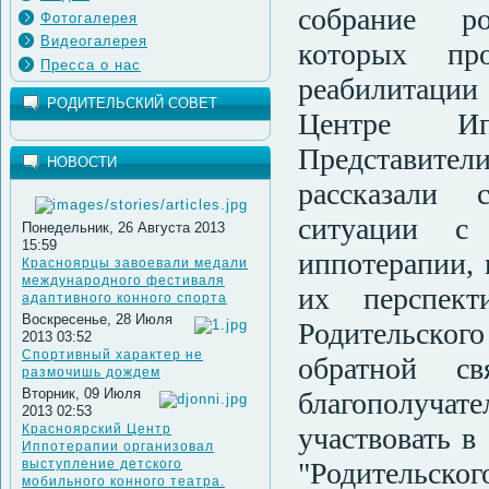
собрание ро
Фотогалерея
Видеогалерея
которых пр
Пресса о нас
реабилитации
РОДИТЕЛЬСКИЙ СОВЕТ
Центре Ип
Предста
НОВОСТИ
рассказали 
ситуации с
Понедельник, 26 Августа 2013
15:59
иппотерапии, 
Красноярцы завоевали медали
международного фестиваля
их перспект
адаптивного конного спорта
Воскресенье, 28 Июля
Родительског
2013 03:52
Спортивный характер не
обратной с
размочишь дождем
Вторник, 09 Июля
благополучат
2013 02:53
Красноярский Центр
участвовать в
Иппотерапии организовал
выступление детского
"Родительског
мобильного конного театра.