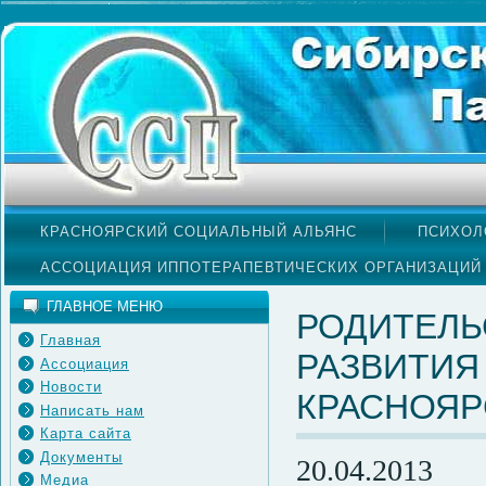
КРАСНОЯРСКИЙ СОЦИАЛЬНЫЙ АЛЬЯНС
ПСИХОЛ
АССОЦИАЦИЯ ИППОТЕРАПЕВТИЧЕСКИХ ОРГАНИЗАЦИЙ
ГЛАВНОЕ МЕНЮ
РОДИТЕЛЬ
Главная
РАЗВИТИЯ
Ассоциация
Новости
КРАСНОЯР
Написать нам
Карта сайта
Документы
20.04.2013
Медиа