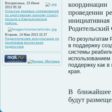
координации
Воскресенье, 23 Июня
2013 05:18
проведении р
Отрытые краевые соревнования
по адаптивному конному спорту
инициативн
прошли в Емельяновском
районе.
Родительский
Вторник, 14 Мая 2013 15:37
По результатам 
Педагогические консультации по
проблемам воспитания
в поддержку созд
подростков
системы реабили
использованием 
поддержку как в 
края.
В ближайшее 
будут размеще