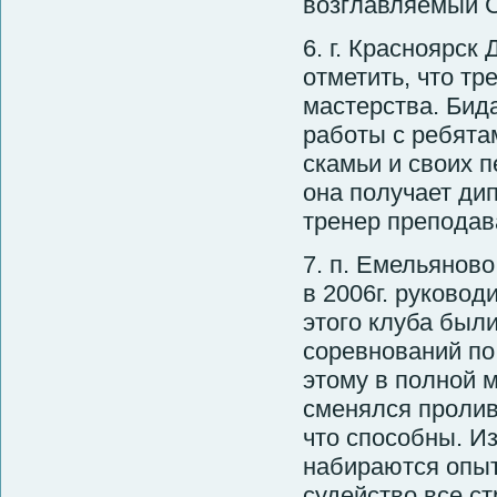
возглавляемый 
6. г. Красноярс
отметить, что т
мастерства. Бид
работы с ребята
скамьи и своих 
она получает ди
тренер преподав
7. п. Емельянов
в 2006г. руково
этого клуба был
соревнований по 
этому в полной 
сменялся проли
что способны. Из
набираются опыт
судейство все с