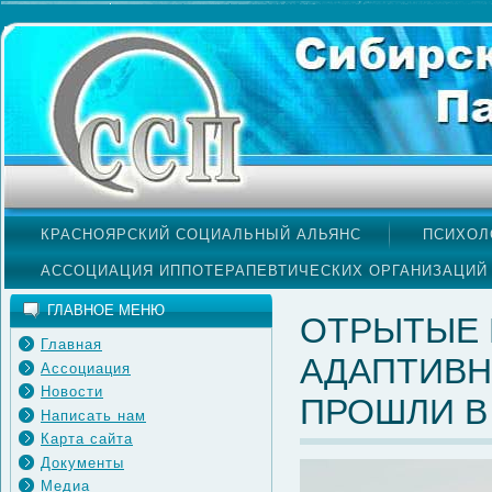
КРАСНОЯРСКИЙ СОЦИАЛЬНЫЙ АЛЬЯНС
ПСИХОЛ
АССОЦИАЦИЯ ИППОТЕРАПЕВТИЧЕСКИХ ОРГАНИЗАЦИЙ
ГЛАВНОЕ МЕНЮ
ОТРЫТЫЕ 
Главная
АДАПТИВН
Ассоциация
Новости
ПРОШЛИ В
Написать нам
Карта сайта
Документы
Медиа