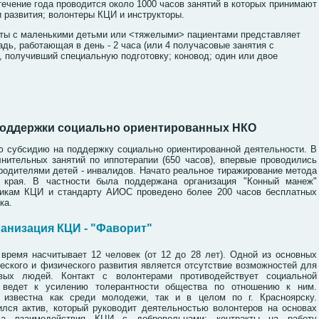
течение года проводится около 1000 часов занятий в которых принимают
 развития; волонтеры КЦИ и инструкторы.
оты с маленькими детьми или <тяжелыми> пациентами представляет
дь, работающая в день - 2 часа (или 4 получасовые занятия с
т, получивший специальную подготовку; коновод; один или двое
поддержки социально ориентированных НКО
ю субсидию на поддержку социально ориентированной деятельности. В
нительных занятий по иппотерапии (650 часов), впервые проводились
родителями детей - инвалидов. Начато реальное тиражирование метода
о края. В частности была поддержана организация "Конный манеж"
тодикам КЦИ и стандарту АИОС проведено более 200 часов бесплатных
ка.
анизация КЦИ - "Фаворит"
время насчитывает 12 человек (от 12 до 28 лет). Одной из основных
еского и физического развития является отсутствие возможностей для
вых людей. Контакт с волонтерами противодействует социальной
, ведет к усилению толерантности общества по отношению к ним.
 известна как среди молодежи, так и в целом по г. Красноярску.
ился актив, который руководит деятельностью волонтеров на основах
ла взаимодействия КЦИ с добровольцами: контракты на работу