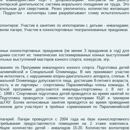
онтерской деятельности; система морального поощрения их труда. Это
ательным для сверстников. Резко увеличилось количество желающих
ю. Подростки - волонтеры сами разрабатывают схему испытательного
лонтеров: Участие в занятиях по иппотерапии с детьми - инвалидами;
ивном лагере; Участие в конноспортивных театрализованных праздниках
нных конноспортивных праздников (не менее 3 праздников в год) для
аздники состоят из: тематических костюмированных конных выступлений
ельных выступлений мастеров конного спорта; конкурсов, игр.
ованиях по Программе инвалидного конного спорта. Подготовка детей
ралимпийской и Специальной Олимпиады. В них принимают участие
м интеллекта, с нарушением опорно-двигательного аппарата, слепые. К
иальной Олимпиады допускаются лица, достигшие 8-летнего возраста,
лость и их партнеры - спортсмены Паралимпийцы члены команды. К
йской программе допускаются инвалиды-спортсмены с 8 лет и
. 1998 г. Спортивная подготовка детей проводится во время занятий по
 Подготовка проводится совместно инструкторами КЦИ и тренером
расГАУ. Более интенсивные занятия проводятся во время проведения
сезонов дети участвуют в пробных соревнования по Паралимпийской
лагерей. Лагери проводятся с 2004 года на базе конноспортивного
пребывания предоставляются помещения на 2 этаже комплекса.
Общее количество детей - инвалидов 15-20. Количество волонтеров