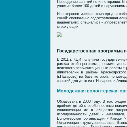
Проведение занятий по иппотерапии. В 
участие более 100 детей с нарушениями
Иппотерапевтическая команда для раб
собой: специально подготовленная лоша
пациентами); специалист - иппотерапев
страхующих.
Государственная программа 
В 2011 г. КЦИ
получила государтвенну
рамках этой программы, помимо допол
психолого-реабилитационные работы с 
иппотерапии в районы Красноярског
(г.Назарово) на базе которой, по ме
занятий для дете из г. Назарово и Ачинс
Молодежная волонтерская орг
Образована в 2003 году. В настоящее 
проблем детей с особенностями психич
социализации их в обществе здоро
изолированности детей - инвалидов
Волонтерская организация <Фаворит>
Организация структурировалась. Выяв
самоуправления. Выработаны прави