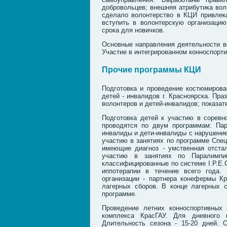
добровольцев; внешняя атрибутика вол
сделало волонтерство в КЦИ привлек
вступить в волонтерскую организаци
срока для новичков.
Основные направления деятельности во
Участие в интегрированном конноспорт
Прочие программы КЦИ
Подготовка и проведение костюмирова
детей - инвалидов г. Красноярска. Пр
волонтеров и детей-инвалидов; показат
Подготовка детей к участию в соревн
проводятся по двум программам: Па
инвалиды и дети-инвалиды с нарушение
участию в занятиях по программе Спец
имеющие диагноз - умственная отста
участию в занятиях по Паралимпи
классифицированные по системе I.P.E.C
иппотерапии в течение всего года.
организации - партнера конефермы К
лагерных сборов. В конце лагерных 
программе.
Проведение летних конноспортивных 
комплекса КрасГАУ. Для дневного 
Длительность сезона - 15-20 дней. 